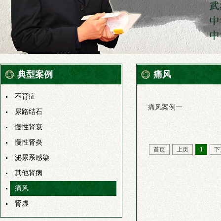
典型案例
痛风
不育症
痛风案例一
尿路结石
慢性肾衰
慢性肾炎
首页
上页
1
下
泌尿系感染
其他肾病
痛风
肾虚