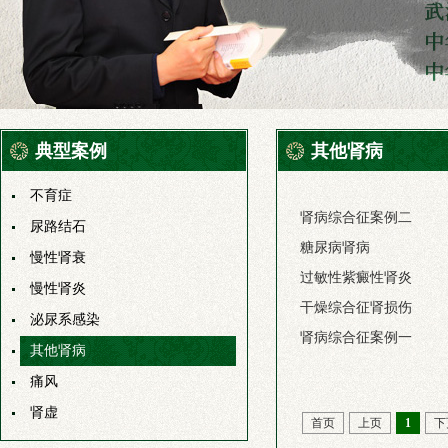
典型案例
其他肾病
不育症
肾病综合征案例二
尿路结石
糖尿病肾病
慢性肾衰
过敏性紫癜性肾炎
慢性肾炎
干燥综合征肾损伤
泌尿系感染
肾病综合征案例一
其他肾病
痛风
肾虚
首页
上页
1
下