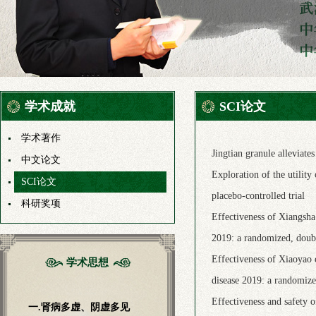
学术成就
SCI论文
学术著作
Jingtian granule alleviat
中文论文
Exploration of the utility
SCI论文
placebo-controlled trial
科研奖项
Effectiveness of Xiangsha 
2019: a randomized, double
Effectiveness of Xiaoyao 
学术思想
disease 2019: a randomized
Effectiveness and safety o
一.肾病多虚、阴虚多见