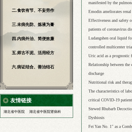
manifested by the pulmona
二.食饮有节、不妄劳作
Emodin ameliorates renal
Effectiveness and safety 
三.未病先防、炼液为膏
patients of coronavirus di
Ludangshen oral liquid fo
四.内病外治、简便效廉
controlled multicenter tria
五.师古不泥、活用经方
Uric acid as a prognostic
Relationship between the
六.病证结合、善治结石
discharge
Nutritional risk and thera
The characteristics of lab
友情链接
critical COVID-19 patient
Stewed Rhubarb Decoction
湖北省中医院
湖北省中医院肾病科
Dysbiosis
Fei Yan No. 1" as a Comb