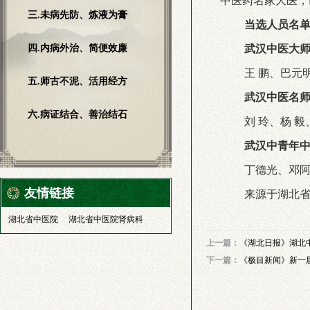
中医药名家大医，
三.未病先防、炼液为膏
当选人员名
四.内病外治、简便效廉
武汉中医大
王
鹏、巴元
五.师古不泥、活用经方
武汉中医名
六.病证结合、善治结石
刘
玲、杨
毅
武汉中青年
丁德光、邓
友情链接
来源于湖北
湖北省中医院
湖北省中医院肾病科
上一篇：
《湖北日报》湖北
下一篇：
《极目新闻》新一